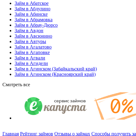
Займ в Абатское
Займ в Абдулино
Займ в Абинске
Займ в Абрамовка
Займ в Абрау-Дюрсо
Займ в Авдон
Займ в Авсюнино
Займ в Автуры
Займ в Агалатово
Займ в Агаповке
Займ в Агвали
Займ в Агидели
Займ в Агинском (Забайкальский край)
Займ в Агинском (Красноярский край)
Смотреть все
Главная
Рейтинг займов
Отзывы о займах
Способы получить з