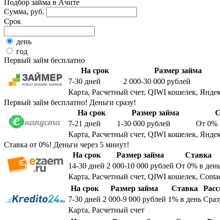
Подбор займа в Ачите
Сумма, руб.
Срок
день
год
Первый займ бесплатно
На срок
Размер займа
7-30
дней
2 000-30 000
рублей
Карта, Расчетный счет, QIWI кошелек, Яндек
Первый займ бесплатно! Деньги сразу!
На срок
Размер займа
С
7-21
дней
1-30 000
рублей
От 0%
Карта, Расчетный счет, QIWI кошелек, Яндек
Ставка от 0%! Деньги через 5 минут!
На срок
Размер займа
Ставка
14-30
дней
2 000-10 000
рублей
От 0%
в ден
Карта, Расчетный счет, QIWI кошелек, Conta
На срок
Размер займа
Ставка
Расс
7-30
дней
2 000-9 000
рублей
1%
в день
Сраз
Карта, Расчетный счет