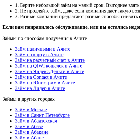
1. Берите небольшой займ на малый срок. Выгоднее взять 
2. Не продляйте займ, даже если компания дает такую в
3. Разные компании предлагают разные способы снизить с
Если вам понравилось обслуживание, или вы остались недо
Займы по способам получения в Ачите
Займ наличными в Ачите
Займ на карту в Ачите
Займ на расчетный счет в Ачите
Займ на QIWI кошелек в Ачите
Займ на Яндекс.Деньги в Ачите
Займ на Contact в Ачите
Займ на Юнистрим в Ачите
Займ на Лидер в Ачите
Займы в других городах
Займ в Москве
Займ в Санкт-Петербурге
Займ в Абадзехская
Займ в Абазе
Займ в Абакане
Займ в Абане