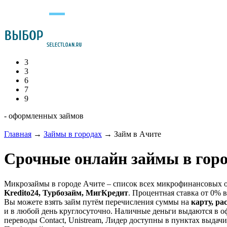
3
3
6
7
9
- оформленных займов
Главная
→
Займы в городах
→
Займ в Ачите
Срочные онлайн займы в горо
Микрозаймы в городе Ачите – список всех микрофинансовых о
Kredito24, Турбозайм, МигКредит
. Процентная ставка от 0% в
Вы можете взять займ путём перечисления суммы на
карту, ра
и в любой день круглосуточно. Наличные деньги выдаются в о
переводы Contact, Unistream, Лидер доступны в пунктах выдачи