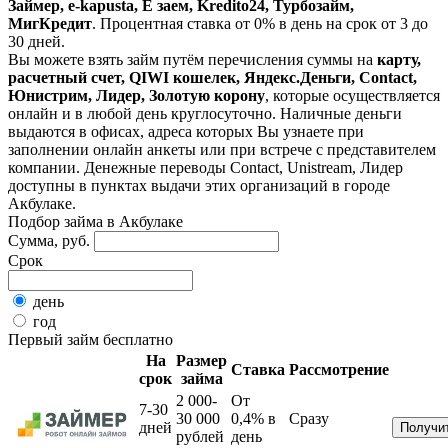
Займер, e-kapusta, Е заем, Kredito24, Турбозайм,
МигКредит
. Процентная ставка от 0% в день на срок от 3 до
30 дней.
Вы можете взять займ путём перечисления суммы на
карту,
расчетный счет, QIWI кошелек, Яндекс.Деньги, Contact,
Юнистрим, Лидер, Золотую корону
, которые осуществляется
онлайн и в любой день круглосуточно. Наличные деньги
выдаются в офисах, адреса которых Вы узнаете при
заполнении онлайн анкеты или при встрече с представителем
компании. Денежные переводы Contact, Unistream, Лидер
доступны в пунктах выдачи этих организаций в городе
Акбулаке.
Подбор займа в Акбулаке
Сумма, руб.
Срок
день
год
Первый займ бесплатно
На
Размер
Ставка
Рассмотрение
срок
займа
2 000-
От
7-30
30 000
0,4%
в
Сразу
дней
рублей
день