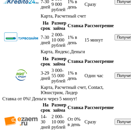
7-30
1%
в
9 000
Сразу
дней
день
рублей
Карта, Расчетный счет
На
Размер
Ставка
Рассмотрение
срок
займа
2 000-
7-30
1%
в
10 000
15 минут
дней
день
рублей
Карта, Яндекс.Деньги
На
Размер
Ставка
Рассмотрение
срок
займа
3 000-
3-29
1%
в
55 000
Один час
дней
день
рублей
Карта, Расчетный счет, Contact,
Юнистрим, Лидер
Ставка от 0%! Деньги через 5 минут!
На
Размер
Ставка
Рассмотрение
срок
займа
14-
2 000-
От 0%
30
10 000
Сразу
в день
дней
рублей