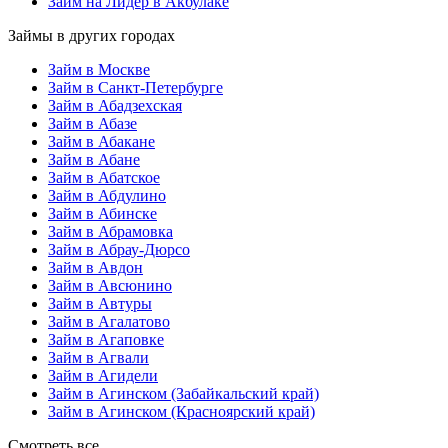
Займ на Лидер в Акбулаке
Займы в других городах
Займ в Москве
Займ в Санкт-Петербурге
Займ в Абадзехская
Займ в Абазе
Займ в Абакане
Займ в Абане
Займ в Абатское
Займ в Абдулино
Займ в Абинске
Займ в Абрамовка
Займ в Абрау-Дюрсо
Займ в Авдон
Займ в Авсюнино
Займ в Автуры
Займ в Агалатово
Займ в Агаповке
Займ в Агвали
Займ в Агидели
Займ в Агинском (Забайкальский край)
Займ в Агинском (Красноярский край)
Смотреть все