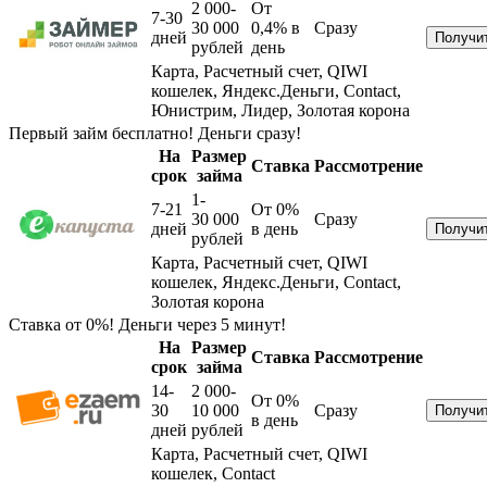
2 000-
От
7-30
30 000
0,4%
в
Сразу
дней
рублей
день
Карта, Расчетный счет, QIWI
кошелек, Яндекс.Деньги, Contact,
Юнистрим, Лидер, Золотая корона
Первый займ бесплатно! Деньги сразу!
На
Размер
Ставка
Рассмотрение
срок
займа
1-
7-21
От 0%
30 000
Сразу
дней
в день
рублей
Карта, Расчетный счет, QIWI
кошелек, Яндекс.Деньги, Contact,
Золотая корона
Ставка от 0%! Деньги через 5 минут!
На
Размер
Ставка
Рассмотрение
срок
займа
14-
2 000-
От 0%
30
10 000
Сразу
в день
дней
рублей
Карта, Расчетный счет, QIWI
кошелек, Contact