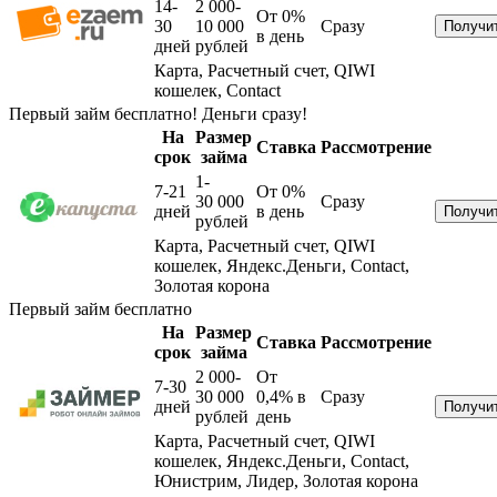
14-
2 000-
От 0%
30
10 000
Сразу
в день
дней
рублей
Карта, Расчетный счет, QIWI
кошелек, Contact
Первый займ бесплатно! Деньги сразу!
На
Размер
Ставка
Рассмотрение
срок
займа
1-
7-21
От 0%
30 000
Сразу
дней
в день
рублей
Карта, Расчетный счет, QIWI
кошелек, Яндекс.Деньги, Contact,
Золотая корона
Первый займ бесплатно
На
Размер
Ставка
Рассмотрение
срок
займа
2 000-
От
7-30
30 000
0,4%
в
Сразу
дней
рублей
день
Карта, Расчетный счет, QIWI
кошелек, Яндекс.Деньги, Contact,
Юнистрим, Лидер, Золотая корона