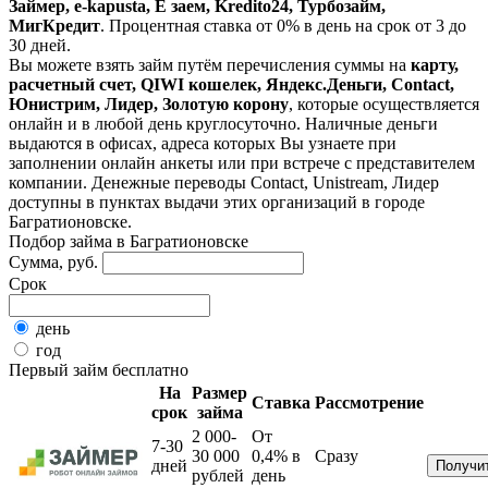
Займер, e-kapusta, Е заем, Kredito24, Турбозайм,
МигКредит
. Процентная ставка от 0% в день на срок от 3 до
30 дней.
Вы можете взять займ путём перечисления суммы на
карту,
расчетный счет, QIWI кошелек, Яндекс.Деньги, Contact,
Юнистрим, Лидер, Золотую корону
, которые осуществляется
онлайн и в любой день круглосуточно. Наличные деньги
выдаются в офисах, адреса которых Вы узнаете при
заполнении онлайн анкеты или при встрече с представителем
компании. Денежные переводы Contact, Unistream, Лидер
доступны в пунктах выдачи этих организаций в городе
Багратионовске.
Подбор займа в Багратионовске
Сумма, руб.
Срок
день
год
Первый займ бесплатно
На
Размер
Ставка
Рассмотрение
срок
займа
2 000-
От
7-30
30 000
0,4%
в
Сразу
дней
рублей
день