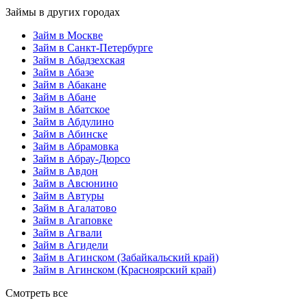
Займы в других городах
Займ в Москве
Займ в Санкт-Петербурге
Займ в Абадзехская
Займ в Абазе
Займ в Абакане
Займ в Абане
Займ в Абатское
Займ в Абдулино
Займ в Абинске
Займ в Абрамовка
Займ в Абрау-Дюрсо
Займ в Авдон
Займ в Авсюнино
Займ в Автуры
Займ в Агалатово
Займ в Агаповке
Займ в Агвали
Займ в Агидели
Займ в Агинском (Забайкальский край)
Займ в Агинском (Красноярский край)
Смотреть все