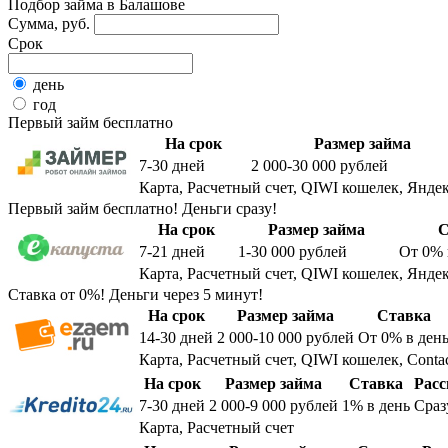
Подбор займа в Балашове
Сумма, руб.
Срок
день
год
Первый займ бесплатно
На срок
Размер займа
7-30
дней
2 000-30 000
рублей
Карта, Расчетный счет, QIWI кошелек, Яндек
Первый займ бесплатно! Деньги сразу!
На срок
Размер займа
С
7-21
дней
1-30 000
рублей
От 0%
Карта, Расчетный счет, QIWI кошелек, Яндек
Ставка от 0%! Деньги через 5 минут!
На срок
Размер займа
Ставка
14-30
дней
2 000-10 000
рублей
От 0%
в ден
Карта, Расчетный счет, QIWI кошелек, Conta
На срок
Размер займа
Ставка
Расс
7-30
дней
2 000-9 000
рублей
1%
в день
Сраз
Карта, Расчетный счет