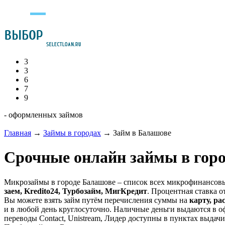
3
3
6
7
9
- оформленных займов
Главная
→
Займы в городах
→
Займ в Балашове
Срочные онлайн займы в гор
Микрозаймы в городе Балашове – список всех микрофинансовы
заем, Kredito24, Турбозайм, МигКредит
. Процентная ставка от
Вы можете взять займ путём перечисления суммы на
карту, ра
и в любой день круглосуточно. Наличные деньги выдаются в о
переводы Contact, Unistream, Лидер доступны в пунктах выдачи