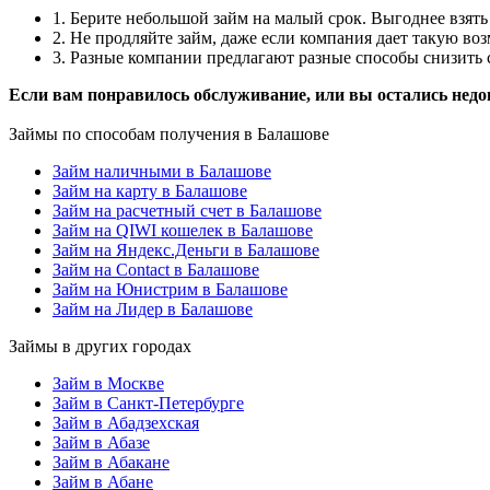
1. Берите небольшой займ на малый срок. Выгоднее взять 
2. Не продляйте займ, даже если компания дает такую в
3. Разные компании предлагают разные способы снизить с
Если вам понравилось обслуживание, или вы остались недо
Займы по способам получения в Балашове
Займ наличными в Балашове
Займ на карту в Балашове
Займ на расчетный счет в Балашове
Займ на QIWI кошелек в Балашове
Займ на Яндекс.Деньги в Балашове
Займ на Contact в Балашове
Займ на Юнистрим в Балашове
Займ на Лидер в Балашове
Займы в других городах
Займ в Москве
Займ в Санкт-Петербурге
Займ в Абадзехская
Займ в Абазе
Займ в Абакане
Займ в Абане