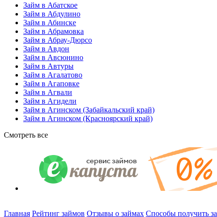
Займ в Абатское
Займ в Абдулино
Займ в Абинске
Займ в Абрамовка
Займ в Абрау-Дюрсо
Займ в Авдон
Займ в Авсюнино
Займ в Автуры
Займ в Агалатово
Займ в Агаповке
Займ в Агвали
Займ в Агидели
Займ в Агинском (Забайкальский край)
Займ в Агинском (Красноярский край)
Смотреть все
Главная
Рейтинг займов
Отзывы о займах
Способы получить з