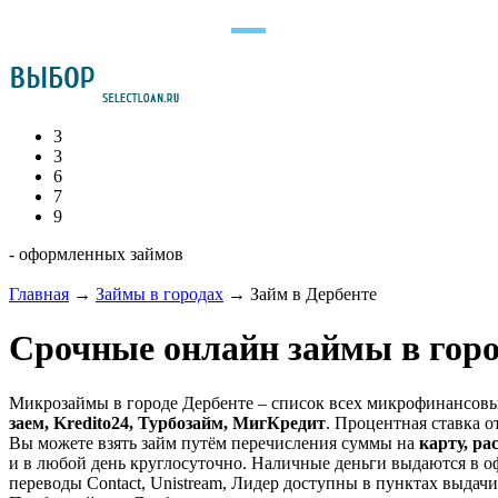
3
3
6
7
9
- оформленных займов
Главная
→
Займы в городах
→
Займ в Дербенте
Срочные онлайн займы в горо
Микрозаймы в городе Дербенте – список всех микрофинансовы
заем, Kredito24, Турбозайм, МигКредит
. Процентная ставка от
Вы можете взять займ путём перечисления суммы на
карту, ра
и в любой день круглосуточно. Наличные деньги выдаются в о
переводы Contact, Unistream, Лидер доступны в пунктах выдачи