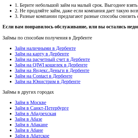
1. Берите небольшой займ на малый срок. Выгоднее взять 
2. Не продляйте займ, даже если компания дает такую в
3. Разные компании предлагают разные способы снизить с
Если вам понравилось обслуживание, или вы остались недо
Займы по способам получения в Дербенте
Займ наличными в Дербенте
Займ на карту в Дербенте
Займ на расчетный счет в Дербенте
Займ на QIWI кошелек в Дербенте
Займ на Яндекс.Деньги в Дербенте
Займ на Contact в Дербенте
Займ на Юнистрим в Дербенте
Займы в других городах
Займ в Москве
Займ в Санкт-Петербурге
Займ в Абадзехская
Займ в Абазе
Займ в Абакане
Займ в Абане
Займ в Абатское