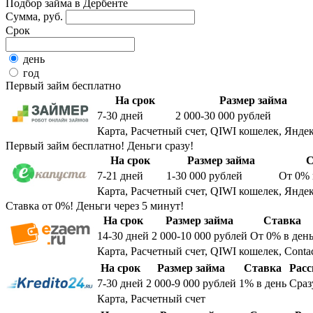
Подбор займа в Дербенте
Сумма, руб.
Срок
день
год
Первый займ бесплатно
На срок
Размер займа
7-30
дней
2 000-30 000
рублей
Карта, Расчетный счет, QIWI кошелек, Яндек
Первый займ бесплатно! Деньги сразу!
На срок
Размер займа
С
7-21
дней
1-30 000
рублей
От 0%
Карта, Расчетный счет, QIWI кошелек, Яндек
Ставка от 0%! Деньги через 5 минут!
На срок
Размер займа
Ставка
14-30
дней
2 000-10 000
рублей
От 0%
в ден
Карта, Расчетный счет, QIWI кошелек, Conta
На срок
Размер займа
Ставка
Расс
7-30
дней
2 000-9 000
рублей
1%
в день
Сраз
Карта, Расчетный счет