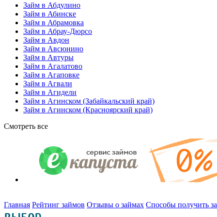
Займ в Абдулино
Займ в Абинске
Займ в Абрамовка
Займ в Абрау-Дюрсо
Займ в Авдон
Займ в Авсюнино
Займ в Автуры
Займ в Агалатово
Займ в Агаповке
Займ в Агвали
Займ в Агидели
Займ в Агинском (Забайкальский край)
Займ в Агинском (Красноярский край)
Смотреть все
Главная
Рейтинг займов
Отзывы о займах
Способы получить з