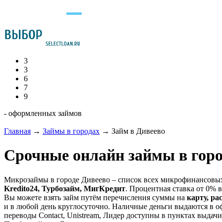
3
3
6
7
9
- оформленных займов
Главная
→
Займы в городах
→
Займ в Дивеево
Срочные онлайн займы в горо
Микрозаймы в городе Дивеево – список всех микрофинансовых
Kredito24, Турбозайм, МигКредит
. Процентная ставка от 0% в
Вы можете взять займ путём перечисления суммы на
карту, ра
и в любой день круглосуточно. Наличные деньги выдаются в о
переводы Contact, Unistream, Лидер доступны в пунктах выдачи