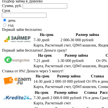
Подбор займа в Дивеево
Сумма, руб.
Срок
день
год
Первый займ бесплатно
На срок
Размер займа
7-30
дней
2 000-30 000
рублей
Карта, Расчетный счет, QIWI кошелек, Яндек
Первый займ бесплатно! Деньги сразу!
На срок
Размер займа
С
7-21
дней
1-30 000
рублей
От 0%
Карта, Расчетный счет, QIWI кошелек, Яндек
Ставка от 0%! Деньги через 5 минут!
На срок
Размер займа
Ставка
14-30
дней
2 000-10 000
рублей
От 0%
в ден
Карта, Расчетный счет, QIWI кошелек, Conta
На срок
Размер займа
Ставка
Расс
7-30
дней
2 000-9 000
рублей
1%
в день
Сраз
Карта, Расчетный счет