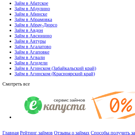
Займ в Абатское
Займ в Абдулино
Займ в Абинске
Займ в Абрамовка
Займ в Абрау-Дюрсо
Займ в Авдон
Займ в Авсюнино
Займ в Автуры
Займ в Агалатово
Займ в Агаповке
Займ в Агвали
Займ в Агидели
Займ в Агинском (Забайкальский край)
Займ в Агинском (Красноярский край)
Смотреть все
Главная
Рейтинг займов
Отзывы о займах
Способы получить з