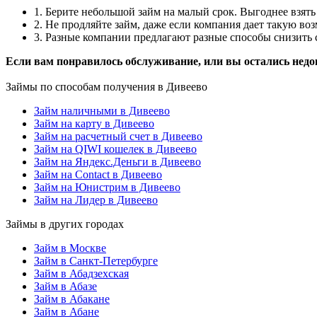
1. Берите небольшой займ на малый срок. Выгоднее взять 
2. Не продляйте займ, даже если компания дает такую в
3. Разные компании предлагают разные способы снизить с
Если вам понравилось обслуживание, или вы остались недо
Займы по способам получения в Дивеево
Займ наличными в Дивеево
Займ на карту в Дивеево
Займ на расчетный счет в Дивеево
Займ на QIWI кошелек в Дивеево
Займ на Яндекс.Деньги в Дивеево
Займ на Contact в Дивеево
Займ на Юнистрим в Дивеево
Займ на Лидер в Дивеево
Займы в других городах
Займ в Москве
Займ в Санкт-Петербурге
Займ в Абадзехская
Займ в Абазе
Займ в Абакане
Займ в Абане