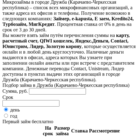
Микрозаймы в городе Дружба (Карачаево-Черкесская
республика) – список всех микрофинансовых организаций, а
также адреса их офисов и телефоны. Получение возможно в
следующих компаниях:
Займер, e-kapusta, Е заем, Kredito24,
Турбозайм, МигКредит
. Процентная ставка от 0% в день на
срок от 3 до 30 дней.
Вы можете взять займ путём перечисления суммы на
карту,
расчетный счет, QIWI кошелек, Яндекс.Деньги, Contact,
Юнистрим, Лидер, Золотую корону
, которые осуществляется
онлайн и в любой день круглосуточно. Наличные деньги
выдаются в офисах, адреса которых Вы узнаете при
заполнении онлайн анкеты или при встрече с представителем
компании. Денежные переводы Contact, Unistream, Лидер
доступны в пунктах выдачи этих организаций в городе
Дружба (Карачаево-Черкесская республика).
Подбор займа в Дружба (Карачаево-Черкесская республика)
Сумма, руб.
Срок
день
год
Первый займ бесплатно
На
Размер
Ставка
Рассмотрение
срок
займа