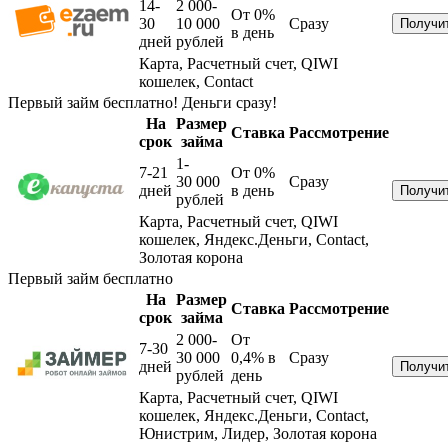
14-
2 000-
От 0%
30
10 000
Сразу
в день
дней
рублей
Карта, Расчетный счет, QIWI
кошелек, Contact
Первый займ бесплатно! Деньги сразу!
На
Размер
Ставка
Рассмотрение
срок
займа
1-
7-21
От 0%
30 000
Сразу
дней
в день
рублей
Карта, Расчетный счет, QIWI
кошелек, Яндекс.Деньги, Contact,
Золотая корона
Первый займ бесплатно
На
Размер
Ставка
Рассмотрение
срок
займа
2 000-
От
7-30
30 000
0,4%
в
Сразу
дней
рублей
день
Карта, Расчетный счет, QIWI
кошелек, Яндекс.Деньги, Contact,
Юнистрим, Лидер, Золотая корона