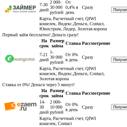
2 000-
От
7-30
30 000
0,4%
в
Сразу
дней
рублей
день
Карта, Расчетный счет, QIWI
кошелек, Яндекс.Деньги, Contact,
Юнистрим, Лидер, Золотая корона
Первый займ бесплатно! Деньги сразу!
На
Размер
Ставка
Рассмотрение
срок
займа
1-
7-21
От 0%
30 000
Сразу
дней
в день
рублей
Карта, Расчетный счет, QIWI
кошелек, Яндекс.Деньги, Contact,
Золотая корона
Ставка от 0%! Деньги через 5 минут!
На
Размер
Ставка
Рассмотрение
срок
займа
14-
2 000-
От 0%
30
10 000
Сразу
в день
дней
рублей
Карта, Расчетный счет, QIWI
кошелек, Contact