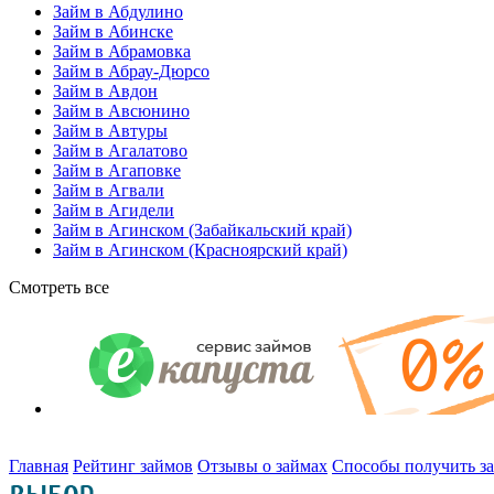
Займ в Абдулино
Займ в Абинске
Займ в Абрамовка
Займ в Абрау-Дюрсо
Займ в Авдон
Займ в Авсюнино
Займ в Автуры
Займ в Агалатово
Займ в Агаповке
Займ в Агвали
Займ в Агидели
Займ в Агинском (Забайкальский край)
Займ в Агинском (Красноярский край)
Смотреть все
Главная
Рейтинг займов
Отзывы о займах
Способы получить з