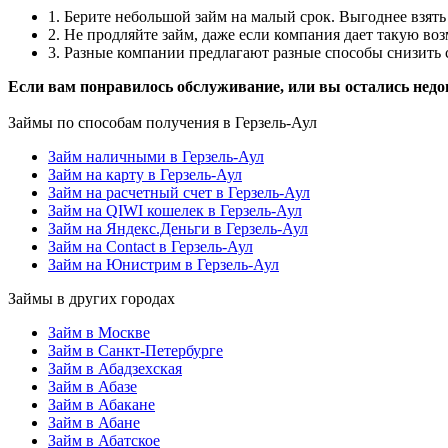
1. Берите небольшой займ на малый срок. Выгоднее взять 
2. Не продляйте займ, даже если компания дает такую в
3. Разные компании предлагают разные способы снизить с
Если вам понравилось обслуживание, или вы остались недо
Займы по способам получения в Герзель-Аул
Займ наличными в Герзель-Аул
Займ на карту в Герзель-Аул
Займ на расчетный счет в Герзель-Аул
Займ на QIWI кошелек в Герзель-Аул
Займ на Яндекс.Деньги в Герзель-Аул
Займ на Contact в Герзель-Аул
Займ на Юнистрим в Герзель-Аул
Займы в других городах
Займ в Москве
Займ в Санкт-Петербурге
Займ в Абадзехская
Займ в Абазе
Займ в Абакане
Займ в Абане
Займ в Абатское