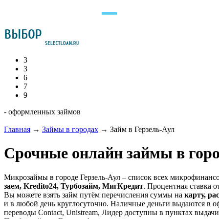
3
3
6
7
9
- оформленных займов
Главная
→
Займы в городах
→
Займ в Герзель-Аул
Срочные онлайн займы в горо
Микрозаймы в городе Герзель-Аул – список всех микрофинанс
заем, Kredito24, Турбозайм, МигКредит
. Процентная ставка от
Вы можете взять займ путём перечисления суммы на
карту, ра
и в любой день круглосуточно. Наличные деньги выдаются в о
переводы Contact, Unistream, Лидер доступны в пунктах выдачи