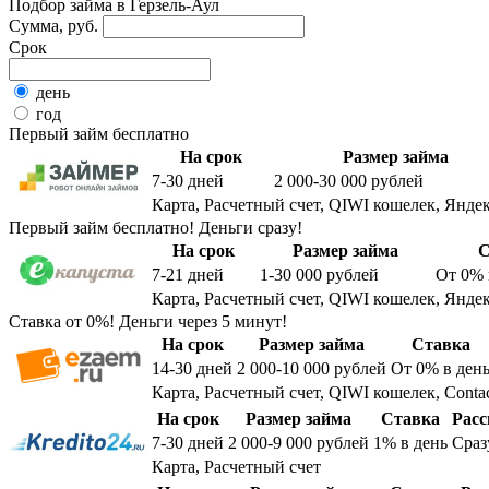
Подбор займа в Герзель-Аул
Сумма, руб.
Срок
день
год
Первый займ бесплатно
На срок
Размер займа
7-30
дней
2 000-30 000
рублей
Карта, Расчетный счет, QIWI кошелек, Яндек
Первый займ бесплатно! Деньги сразу!
На срок
Размер займа
С
7-21
дней
1-30 000
рублей
От 0%
Карта, Расчетный счет, QIWI кошелек, Яндек
Ставка от 0%! Деньги через 5 минут!
На срок
Размер займа
Ставка
14-30
дней
2 000-10 000
рублей
От 0%
в ден
Карта, Расчетный счет, QIWI кошелек, Conta
На срок
Размер займа
Ставка
Расс
7-30
дней
2 000-9 000
рублей
1%
в день
Сраз
Карта, Расчетный счет