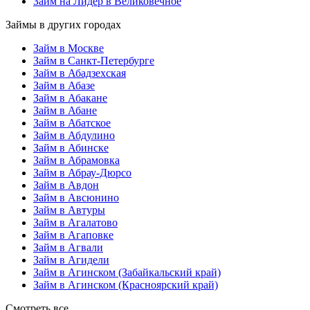
Займ на Лидер в Великовечное
Займы в других городах
Займ в Москве
Займ в Санкт-Петербурге
Займ в Абадзехская
Займ в Абазе
Займ в Абакане
Займ в Абане
Займ в Абатское
Займ в Абдулино
Займ в Абинске
Займ в Абрамовка
Займ в Абрау-Дюрсо
Займ в Авдон
Займ в Авсюнино
Займ в Автуры
Займ в Агалатово
Займ в Агаповке
Займ в Агвали
Займ в Агидели
Займ в Агинском (Забайкальский край)
Займ в Агинском (Красноярский край)
Смотреть все