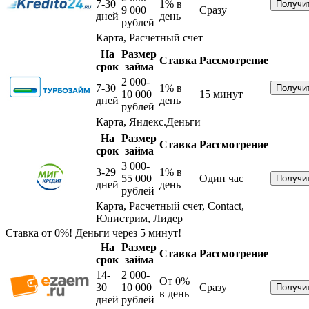
7-30
1%
в
9 000
Сразу
дней
день
рублей
Карта, Расчетный счет
На
Размер
Ставка
Рассмотрение
срок
займа
2 000-
7-30
1%
в
10 000
15 минут
дней
день
рублей
Карта, Яндекс.Деньги
На
Размер
Ставка
Рассмотрение
срок
займа
3 000-
3-29
1%
в
55 000
Один час
дней
день
рублей
Карта, Расчетный счет, Contact,
Юнистрим, Лидер
Ставка от 0%! Деньги через 5 минут!
На
Размер
Ставка
Рассмотрение
срок
займа
14-
2 000-
От 0%
30
10 000
Сразу
в день
дней
рублей