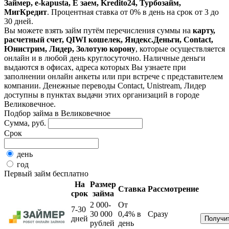
Займер, e-kapusta, Е заем, Kredito24, Турбозайм,
МигКредит
. Процентная ставка от 0% в день на срок от 3 до
30 дней.
Вы можете взять займ путём перечисления суммы на
карту,
расчетный счет, QIWI кошелек, Яндекс.Деньги, Contact,
Юнистрим, Лидер, Золотую корону
, которые осуществляется
онлайн и в любой день круглосуточно. Наличные деньги
выдаются в офисах, адреса которых Вы узнаете при
заполнении онлайн анкеты или при встрече с представителем
компании. Денежные переводы Contact, Unistream, Лидер
доступны в пунктах выдачи этих организаций в городе
Великовечное.
Подбор займа в Великовечное
Сумма, руб.
Срок
день
год
Первый займ бесплатно
На
Размер
Ставка
Рассмотрение
срок
займа
2 000-
От
7-30
30 000
0,4%
в
Сразу
дней
рублей
день