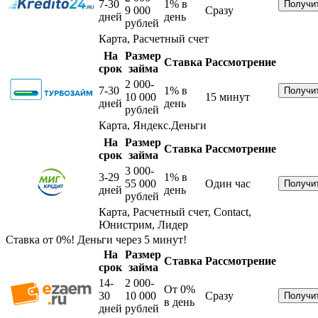
7-30
1%
в
9 000
Сразу
дней
день
рублей
Карта, Расчетный счет
На
Размер
Ставка
Рассмотрение
срок
займа
2 000-
7-30
1%
в
10 000
15 минут
дней
день
рублей
Карта, Яндекс.Деньги
На
Размер
Ставка
Рассмотрение
срок
займа
3 000-
3-29
1%
в
55 000
Один час
дней
день
рублей
Карта, Расчетный счет, Contact,
Юнистрим, Лидер
Ставка от 0%! Деньги через 5 минут!
На
Размер
Ставка
Рассмотрение
срок
займа
14-
2 000-
От 0%
30
10 000
Сразу
в день
дней
рублей