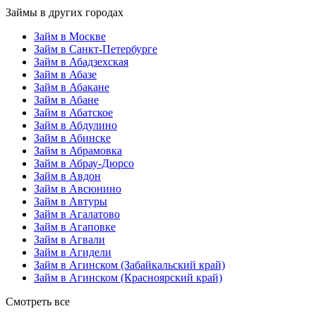
Займы в других городах
Займ в Москве
Займ в Санкт-Петербурге
Займ в Абадзехская
Займ в Абазе
Займ в Абакане
Займ в Абане
Займ в Абатское
Займ в Абдулино
Займ в Абинске
Займ в Абрамовка
Займ в Абрау-Дюрсо
Займ в Авдон
Займ в Авсюнино
Займ в Автуры
Займ в Агалатово
Займ в Агаповке
Займ в Агвали
Займ в Агидели
Займ в Агинском (Забайкальский край)
Займ в Агинском (Красноярский край)
Смотреть все