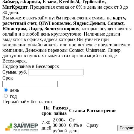
Займер, e-kapusta, Е заем, Kredito24, Турбозайм,
МигКредит
. Процентная ставка от 0% в день на срок от 3 до
30 дней.
Вы можете взять займ путём перечисления суммы на
карту,
расчетный счет, QIWI кошелек, Яндекс.Деньги, Contact,
Юнистрим, Лидер, Золотую корону
, которые осуществляется
онлайн и в любой день круглосуточно. Наличные деньги
выдаются в офисах, адреса которых Вы узнаете при
заполнении онлайн анкеты или при встрече с представителем
компании. Денежные переводы Contact, Unistream, Лидер
доступны в пунктах выдачи этих организаций в городе
Веселоярск.
Подбор займа в Веселоярск
Сумма, руб.
Срок
день
год
Первый займ бесплатно
На
Размер
Ставка
Рассмотрение
срок
займа
2 000-
От
7-30
30 000
0,4%
в
Сразу
дней
рублей
день