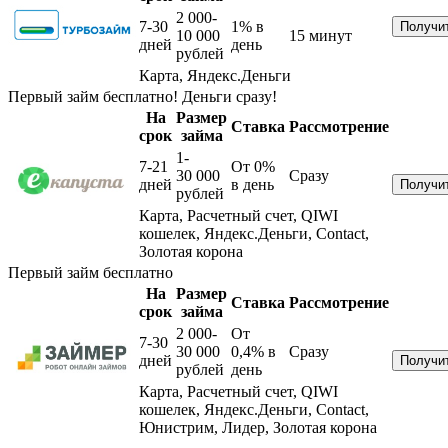
2 000-
7-30
1%
в
10 000
15 минут
дней
день
рублей
Карта, Яндекс.Деньги
Первый займ бесплатно! Деньги сразу!
На
Размер
Ставка
Рассмотрение
срок
займа
1-
7-21
От 0%
30 000
Сразу
дней
в день
рублей
Карта, Расчетный счет, QIWI
кошелек, Яндекс.Деньги, Contact,
Золотая корона
Первый займ бесплатно
На
Размер
Ставка
Рассмотрение
срок
займа
2 000-
От
7-30
30 000
0,4%
в
Сразу
дней
рублей
день
Карта, Расчетный счет, QIWI
кошелек, Яндекс.Деньги, Contact,
Юнистрим, Лидер, Золотая корона