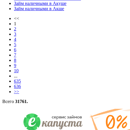
Займ наличными в Акуше
Займ наличными в Акше
<<
1
2
3
4
5
6
7
8
9
10
...
635
636
>>
Всего
31761.