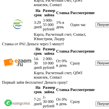
Карта, Расчетный счет, QIWI
кошелек, Contact
На
Размер
Ставка
Рассмотрение
срок
займа
3 000-
3-29
1%
в
55 000
Один час
дней
день
рублей
Карта, Расчетный счет, Contact,
Юнистрим, Лидер
Ставка от 0%! Деньги через 5 минут!
На
Размер
Ставка
Рассмотрение
срок
займа
14-
2 000-
От 0%
30
10 000
Сразу
в день
дней
рублей
Карта, Расчетный счет, QIWI
кошелек, Contact
Первый займ бесплатно! Деньги сразу!
На
Размер
Ставка
Рассмотрение
срок
займа
1-
7-21
От 0%
30 000
Сразу
дней
в день
рублей