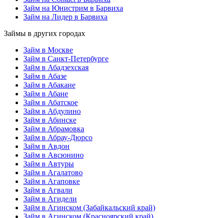
Займ на Юнистрим в Барвиха
Займ на Лидер в Барвиха
Займы в других городах
Займ в Москве
Займ в Санкт-Петербурге
Займ в Абадзехская
Займ в Абазе
Займ в Абакане
Займ в Абане
Займ в Абатское
Займ в Абдулино
Займ в Абинске
Займ в Абрамовка
Займ в Абрау-Дюрсо
Займ в Авдон
Займ в Авсюнино
Займ в Автуры
Займ в Агалатово
Займ в Агаповке
Займ в Агвали
Займ в Агидели
Займ в Агинском (Забайкальский край)
Займ в Агинском (Красноярский край)