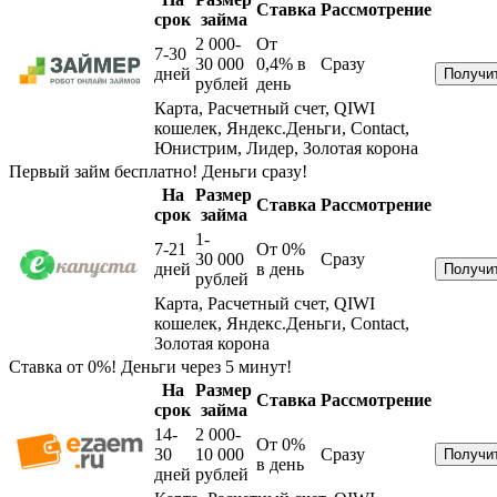
Ставка
Рассмотрение
срок
займа
2 000-
От
7-30
30 000
0,4%
в
Сразу
дней
рублей
день
Карта, Расчетный счет, QIWI
кошелек, Яндекс.Деньги, Contact,
Юнистрим, Лидер, Золотая корона
Первый займ бесплатно! Деньги сразу!
На
Размер
Ставка
Рассмотрение
срок
займа
1-
7-21
От 0%
30 000
Сразу
дней
в день
рублей
Карта, Расчетный счет, QIWI
кошелек, Яндекс.Деньги, Contact,
Золотая корона
Ставка от 0%! Деньги через 5 минут!
На
Размер
Ставка
Рассмотрение
срок
займа
14-
2 000-
От 0%
30
10 000
Сразу
в день
дней
рублей