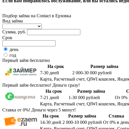
Если вам понравилось обслуживание, или вы остались недо
Подбор займа на Contact в Ерзовка
Вид займа
Сумма, руб.
Срок
день
год
Первый займ бесплатно
На срок
Размер займа
7-30
дней
2 000-30 000
рублей
Карта, Расчетный счет, QIWI кошелек, Яндек
Первый займ бесплатно! Деньги сразу!
На срок
Размер займа
С
7-21
дней
1-30 000
рублей
От 0%
Карта, Расчетный счет, QIWI кошелек, Яндек
Ставка от 0%! Деньги через 5 минут!
На срок
Размер займа
Ставка
14-30
дней
2 000-10 000
рублей
От 0%
в ден
Карта, Расчетный счет, QIWI кошелек, Conta