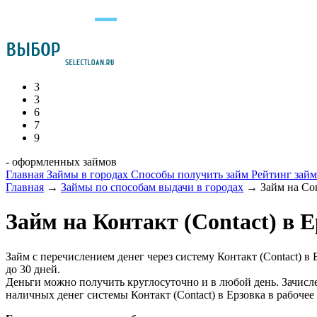
3
3
6
7
9
- оформленных займов
Главная
Займы в городах
Способы получить займ
Рейтинг зай
Главная
→
Займы по способам выдачи в городах
→
Займ на Con
Займ на Контакт (Contact) в 
Займ с перечислением денег через систему Контакт (Сontact) в
до 30 дней.
Деньги можно получить круглосуточно и в любой день. Зачисле
наличных денег системы Контакт (Сontact) в Ерзовка в рабочее