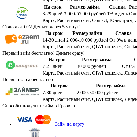
На срок
Размер займа
Ставка
Рас
3-29
дней
3 000-55 000
рублей
1%
в день
Оди
Карта, Расчетный счет, Contact, Юнистрим, 
Ставка от 0%! Деньги через 5 минут!
На срок
Размер займа
Ставка
14-30
дней
2 000-10 000
рублей
От 0%
в ден
Карта, Расчетный счет, QIWI кошелек, Conta
Первый займ бесплатно! Деньги сразу!
На срок
Размер займа
С
7-21
дней
1-30 000
рублей
От 0%
Карта, Расчетный счет, QIWI кошелек, Яндек
Первый займ бесплатно
На срок
Размер займа
7-30
дней
2 000-30 000
рублей
Карта, Расчетный счет, QIWI кошелек, Яндек
Способы получить займ в Ерзовка
Займ на карту