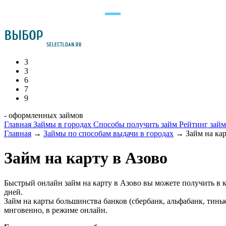
3
3
6
7
9
- оформленных займов
Главная
Займы в городах
Способы получить займ
Рейтинг зай
Главная
→
Займы по способам выдачи в городах
→
Займ на ка
Займ на карту в Азово
Быстрый онлайн займ на карту в Азово вы можете получить в 
дней.
Займ на карты большинства банков (сбербанк, альфабанк, тинь
мнговенно, в режиме онлайн.