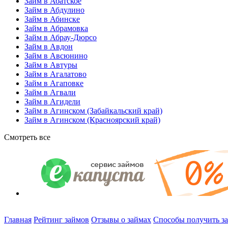
Займ в Абатское
Займ в Абдулино
Займ в Абинске
Займ в Абрамовка
Займ в Абрау-Дюрсо
Займ в Авдон
Займ в Авсюнино
Займ в Автуры
Займ в Агалатово
Займ в Агаповке
Займ в Агвали
Займ в Агидели
Займ в Агинском (Забайкальский край)
Займ в Агинском (Красноярский край)
Смотреть все
Главная
Рейтинг займов
Отзывы о займах
Способы получить з