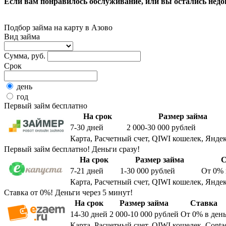
Если вам понравилось обслуживание, или вы остались недо
Подбор займа на карту в Азово
Вид займа
Сумма, руб.
Срок
день
год
Первый займ бесплатно
На срок
Размер займа
7-30
дней
2 000-30 000
рублей
Карта, Расчетный счет, QIWI кошелек, Яндек
Первый займ бесплатно! Деньги сразу!
На срок
Размер займа
С
7-21
дней
1-30 000
рублей
От 0%
Карта, Расчетный счет, QIWI кошелек, Яндек
Ставка от 0%! Деньги через 5 минут!
На срок
Размер займа
Ставка
14-30
дней
2 000-10 000
рублей
От 0%
в ден
Карта, Расчетный счет, QIWI кошелек, Conta