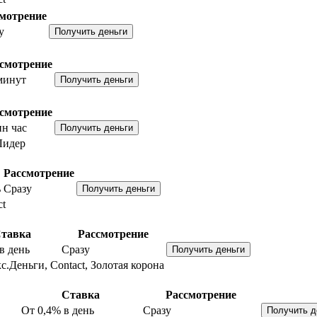
мотрение
у
смотрение
минут
смотрение
н час
Лидер
Рассмотрение
ь
Сразу
ct
тавка
Рассмотрение
в день
Сразу
с.Деньги, Contact, Золотая корона
Ставка
Рассмотрение
От 0,4%
в день
Сразу