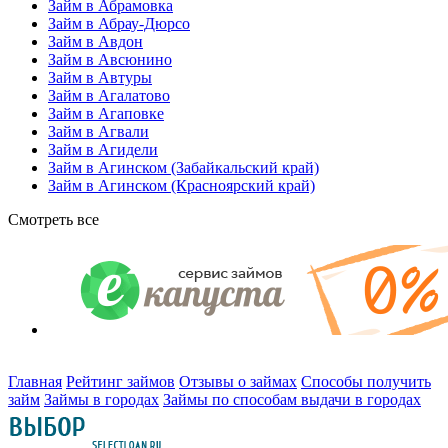
Займ в Абрамовка
Займ в Абрау-Дюрсо
Займ в Авдон
Займ в Авсюнино
Займ в Автуры
Займ в Агалатово
Займ в Агаповке
Займ в Агвали
Займ в Агидели
Займ в Агинском (Забайкальский край)
Займ в Агинском (Красноярский край)
Смотреть все
Главная
Рейтинг займов
Отзывы о займах
Способы получить
займ
Займы в городах
Займы по способам выдачи в городах