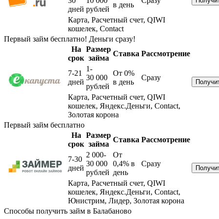
30
10 000
Сразу
в день
дней
рублей
Карта, Расчетный счет, QIWI
кошелек, Contact
Первый займ бесплатно! Деньги сразу!
На
Размер
Ставка
Рассмотрение
срок
займа
1-
7-21
От 0%
30 000
Сразу
дней
в день
рублей
Карта, Расчетный счет, QIWI
кошелек, Яндекс.Деньги, Contact,
Золотая корона
Первый займ бесплатно
На
Размер
Ставка
Рассмотрение
срок
займа
2 000-
От
7-30
30 000
0,4%
в
Сразу
дней
рублей
день
Карта, Расчетный счет, QIWI
кошелек, Яндекс.Деньги, Contact,
Юнистрим, Лидер, Золотая корона
Способы получить займ в Балабаново