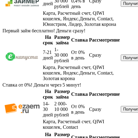
30 000
0,4%
в
Сразу
дней
рублей
день
Карта, Расчетный счет, QIWI
кошелек, Яндекс.Деньги, Contact,
Юнистрим, Лидер, Золотая корона
Первый займ бесплатно! Деньги сразу!
На
Размер
Ставка
Рассмотрение
срок
займа
1-
7-21
От 0%
30 000
Сразу
дней
в день
рублей
Карта, Расчетный счет, QIWI
кошелек, Яндекс.Деньги, Contact,
Золотая корона
Ставка от 0%! Деньги через 5 минут!
На
Размер
Ставка
Рассмотрение
срок
займа
14-
2 000-
От 0%
30
10 000
Сразу
в день
дней
рублей
Карта, Расчетный счет, QIWI
кошелек, Contact
На
Размер
Ставка
Рассмотрение