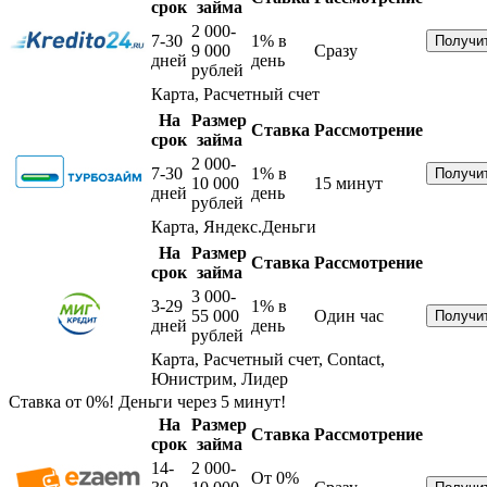
срок
займа
2 000-
7-30
1%
в
9 000
Сразу
дней
день
рублей
Карта, Расчетный счет
На
Размер
Ставка
Рассмотрение
срок
займа
2 000-
7-30
1%
в
10 000
15 минут
дней
день
рублей
Карта, Яндекс.Деньги
На
Размер
Ставка
Рассмотрение
срок
займа
3 000-
3-29
1%
в
55 000
Один час
дней
день
рублей
Карта, Расчетный счет, Contact,
Юнистрим, Лидер
Ставка от 0%! Деньги через 5 минут!
На
Размер
Ставка
Рассмотрение
срок
займа
14-
2 000-
От 0%