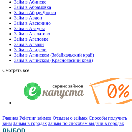
Займ в Абинске
Займ в Абрамовка
Займ в Абрау-Дюрсо
Займ в Авдон
Займ в Авсюнино
Займ в Автуры
Займ в Агалатово
Займ в Агаповке
Займ в Агвали
Займ в Агидели
Займ в Агинском (Забайкальский край)
Займ в Агинском (Красноярский край)
Смотреть все
Главная
Рейтинг займов
Отзывы о займах
Способы получить
займ
Займы в городах
Займы по способам выдачи в городах