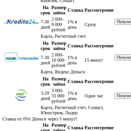
кошелек, Contact
На
Размер
Ставка
Рассмотрение
срок
займа
2 000-
7-30
1%
в
9 000
Сразу
дней
день
рублей
Карта, Расчетный счет
На
Размер
Ставка
Рассмотрение
срок
займа
2 000-
7-30
1%
в
10 000
15 минут
дней
день
рублей
Карта, Яндекс.Деньги
На
Размер
Ставка
Рассмотрение
срок
займа
3 000-
3-29
1%
в
55 000
Один час
дней
день
рублей
Карта, Расчетный счет, Contact,
Юнистрим, Лидер
Ставка от 0%! Деньги через 5 минут!
На
Размер
Ставка
Рассмотрение
срок
займа