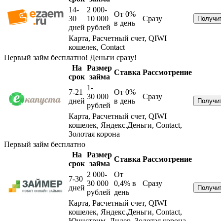
14-
2 000-
От 0%
30
10 000
Сразу
в день
дней
рублей
Карта, Расчетный счет, QIWI
кошелек, Contact
Первый займ бесплатно! Деньги сразу!
На
Размер
Ставка
Рассмотрение
срок
займа
1-
7-21
От 0%
30 000
Сразу
дней
в день
рублей
Карта, Расчетный счет, QIWI
кошелек, Яндекс.Деньги, Contact,
Золотая корона
Первый займ бесплатно
На
Размер
Ставка
Рассмотрение
срок
займа
2 000-
От
7-30
30 000
0,4%
в
Сразу
дней
рублей
день
Карта, Расчетный счет, QIWI
кошелек, Яндекс.Деньги, Contact,
Юнистрим, Лидер, Золотая корона