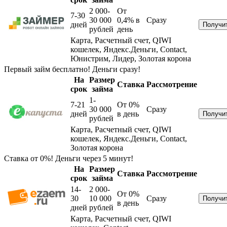
2 000-
От
7-30
30 000
0,4%
в
Сразу
дней
рублей
день
Карта, Расчетный счет, QIWI
кошелек, Яндекс.Деньги, Contact,
Юнистрим, Лидер, Золотая корона
Первый займ бесплатно! Деньги сразу!
На
Размер
Ставка
Рассмотрение
срок
займа
1-
7-21
От 0%
30 000
Сразу
дней
в день
рублей
Карта, Расчетный счет, QIWI
кошелек, Яндекс.Деньги, Contact,
Золотая корона
Ставка от 0%! Деньги через 5 минут!
На
Размер
Ставка
Рассмотрение
срок
займа
14-
2 000-
От 0%
30
10 000
Сразу
в день
дней
рублей
Карта, Расчетный счет, QIWI