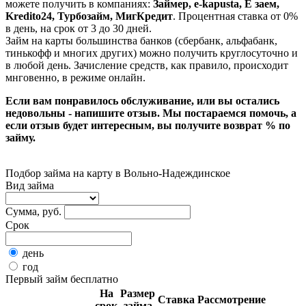
можете получить в компаниях:
Займер, e-kapusta, Е заем,
Kredito24, Турбозайм, МигКредит
. Процентная ставка от 0%
в день, на срок от 3 до 30 дней.
Займ на карты большинства банков (сбербанк, альфабанк,
тинькофф и многих других) можно получить круглосуточно и
в любой день. Зачисление средств, как правило, происходит
мнговенно, в режиме онлайн.
Если вам понравилось обслуживание, или вы остались
недовольны - напишите отзыв. Мы постараемся помочь, а
если отзыв будет интересным, вы получите возврат % по
займу.
Подбор займа на карту в Вольно-Надеждинское
Вид займа
Сумма, руб.
Срок
день
год
Первый займ бесплатно
На
Размер
Ставка
Рассмотрение
срок
займа