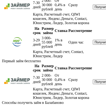
2 000-
От
7-30
30 000
0,4%
в
Сразу
дней
рублей
день
Карта, Расчетный счет, QIWI
кошелек, Яндекс.Деньги, Contact,
Юнистрим, Лидер, Золотая корона
На
Размер
Ставка
Рассмотрение
срок
займа
3 000-
3-29
1%
в
55 000
Один час
дней
день
рублей
Карта, Расчетный счет, Contact,
Юнистрим, Лидер
Первый займ бесплатно
На
Размер
Ставка
Рассмотрение
срок
займа
2 000-
От
7-30
30 000
0,4%
в
Сразу
дней
рублей
день
Карта, Расчетный счет, QIWI
кошелек, Яндекс.Деньги, Contact,
Юнистрим, Лидер, Золотая корона
Способы получить займ в Балабаново