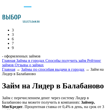
3
3
6
7
9
- оформленных займов
Главная
Займы в городах
Способы получить займ
Рейтинг
займов
Отзывы о займах
Главная
→
Займы по способам выдачи в городах
→
Займ на
Лидер в Балабаново
Займ на Лидер в Балабаново
Займ с перечислением денег через систему Лидер в
Балабаново вы можете получить в компаниях:
Займер,
МигКредит
. Процентная ставка от 0,4% в день, на срок от 3