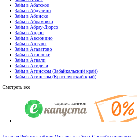
Займ в Абатское
Займ в Абдулино
Займ в Абинске
Займ в Абрамовка
Займ в Абрау-Дюрсо
Займ в Авдон
Займ в Авсюнино
Займ в Автуры
Займ в Агалатово
Займ в Агаповке
Займ в Агвали
Займ в Агидели
Займ в Агинском (Забайкальский край)
Займ в Агинском (Красноярский край)
Смотреть все
Главная
Рейтинг займов
Отзывы о займах
Способы получить