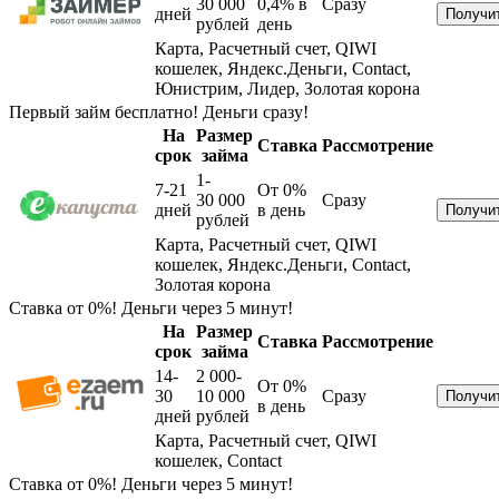
30 000
0,4%
в
Сразу
дней
рублей
день
Карта, Расчетный счет, QIWI
кошелек, Яндекс.Деньги, Contact,
Юнистрим, Лидер, Золотая корона
Первый займ бесплатно! Деньги сразу!
На
Размер
Ставка
Рассмотрение
срок
займа
1-
7-21
От 0%
30 000
Сразу
дней
в день
рублей
Карта, Расчетный счет, QIWI
кошелек, Яндекс.Деньги, Contact,
Золотая корона
Ставка от 0%! Деньги через 5 минут!
На
Размер
Ставка
Рассмотрение
срок
займа
14-
2 000-
От 0%
30
10 000
Сразу
в день
дней
рублей
Карта, Расчетный счет, QIWI
кошелек, Contact
Ставка от 0%! Деньги через 5 минут!