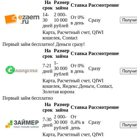
На
Размер
Ставка
Рассмотрение
срок
займа
14-
2 000-
От 0%
30
10 000
Сразу
в день
дней
рублей
Карта, Расчетный счет, QIWI
кошелек, Contact
Первый займ бесплатно! Деньги сразу!
На
Размер
Ставка
Рассмотрение
срок
займа
1-
7-21
От 0%
30 000
Сразу
дней
в день
рублей
Карта, Расчетный счет, QIWI
кошелек, Яндекс.Деньги, Contact,
Золотая корона
Первый займ бесплатно
На
Размер
Ставка
Рассмотрение
срок
займа
2 000-
От
7-30
30 000
0,4%
в
Сразу
дней
рублей
день
Карта, Расчетный счет, QIWI