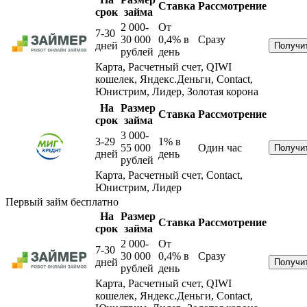
Ставка
Рассмотрение
срок
займа
2 000-
От
7-30
30 000
0,4%
в
Сразу
дней
рублей
день
Карта, Расчетный счет, QIWI
кошелек, Яндекс.Деньги, Contact,
Юнистрим, Лидер, Золотая корона
На
Размер
Ставка
Рассмотрение
срок
займа
3 000-
3-29
1%
в
55 000
Один час
дней
день
рублей
Карта, Расчетный счет, Contact,
Юнистрим, Лидер
Первый займ бесплатно
На
Размер
Ставка
Рассмотрение
срок
займа
2 000-
От
7-30
30 000
0,4%
в
Сразу
дней
рублей
день
Карта, Расчетный счет, QIWI
кошелек, Яндекс.Деньги, Contact,