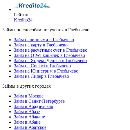
Рейтинг
Kredito24
Займы по способам получения в Глебычево
Займ наличными в Глебычево
Займ на карту в Глебычево
Займ на расчетный счет в Глебычево
Займ на QIWI кошелек в Глебычево
Займ на Яндекс.Деньги в Глебычево
Займ на Contact в Глебычево
Займ на Юнистрим в Глебычево
Займ на Лидер в Глебычево
Займы в других городах
Займ в Москве
Займ в Санкт-Петербурге
Займ в Абадзехская
Займ в Абазе
Займ в Абакане
Займ в Абане
Займ в Абатское