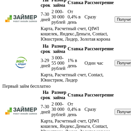
Ставка
Рассмотрение
срок
займа
2 000-
От
7-30
30 000
0,4%
в
Сразу
дней
рублей
день
Карта, Расчетный счет, QIWI
кошелек, Яндекс.Деньги, Contact,
Юнистрим, Лидер, Золотая корона
На
Размер
Ставка
Рассмотрение
срок
займа
3 000-
3-29
1%
в
55 000
Один час
дней
день
рублей
Карта, Расчетный счет, Contact,
Юнистрим, Лидер
Первый займ бесплатно
На
Размер
Ставка
Рассмотрение
срок
займа
2 000-
От
7-30
30 000
0,4%
в
Сразу
дней
рублей
день
Карта, Расчетный счет, QIWI
кошелек, Яндекс.Деньги, Contact,