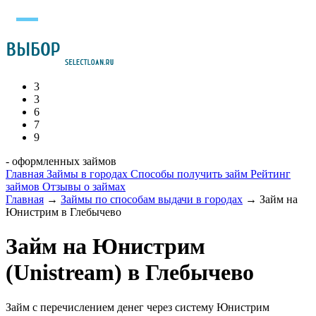
3
3
6
7
9
- оформленных займов
Главная
Займы в городах
Способы получить займ
Рейтинг
займов
Отзывы о займах
Главная
→
Займы по способам выдачи в городах
→
Займ на
Юнистрим в Глебычево
Займ на Юнистрим
(Unistream) в Глебычево
Займ с перечислением денег через систему Юнистрим