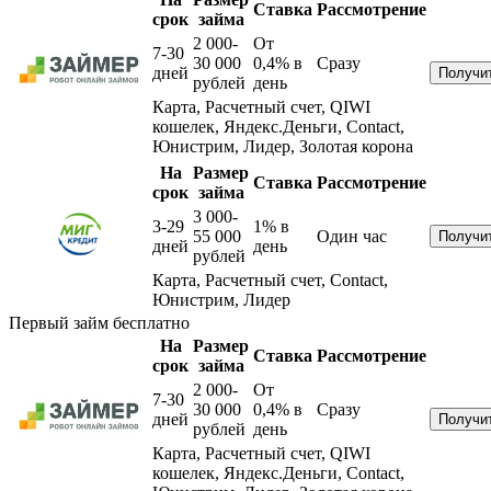
Ставка
Рассмотрение
срок
займа
2 000-
От
7-30
30 000
0,4%
в
Сразу
дней
рублей
день
Карта, Расчетный счет, QIWI
кошелек, Яндекс.Деньги, Contact,
Юнистрим, Лидер, Золотая корона
На
Размер
Ставка
Рассмотрение
срок
займа
3 000-
3-29
1%
в
55 000
Один час
дней
день
рублей
Карта, Расчетный счет, Contact,
Юнистрим, Лидер
Первый займ бесплатно
На
Размер
Ставка
Рассмотрение
срок
займа
2 000-
От
7-30
30 000
0,4%
в
Сразу
дней
рублей
день
Карта, Расчетный счет, QIWI
кошелек, Яндекс.Деньги, Contact,