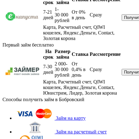
срок
займа
1-
7-21
От 0%
30 000
Сразу
дней
в день
рублей
Карта, Расчетный счет, QIWI
кошелек, Яндекс.Деньги, Contact,
Золотая корона
Первый займ бесплатно
На
Размер
Ставка
Рассмотрение
срок
займа
2 000-
От
7-30
30 000
0,4%
в
Сразу
дней
рублей
день
Карта, Расчетный счет, QIWI
кошелек, Яндекс.Деньги, Contact,
Юнистрим, Лидер, Золотая корона
Способы получить займ в Бобровский
Займ на карту
Займ на расчетный счет