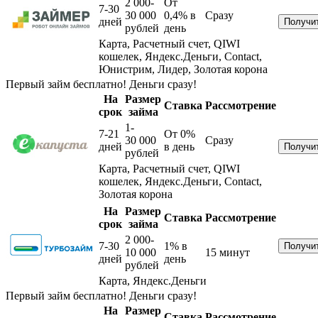
2 000-
От
7-30
30 000
0,4%
в
Сразу
дней
рублей
день
Карта, Расчетный счет, QIWI
кошелек, Яндекс.Деньги, Contact,
Юнистрим, Лидер, Золотая корона
Первый займ бесплатно! Деньги сразу!
На
Размер
Ставка
Рассмотрение
срок
займа
1-
7-21
От 0%
30 000
Сразу
дней
в день
рублей
Карта, Расчетный счет, QIWI
кошелек, Яндекс.Деньги, Contact,
Золотая корона
На
Размер
Ставка
Рассмотрение
срок
займа
2 000-
7-30
1%
в
10 000
15 минут
дней
день
рублей
Карта, Яндекс.Деньги
Первый займ бесплатно! Деньги сразу!
На
Размер
Ставка
Рассмотрение