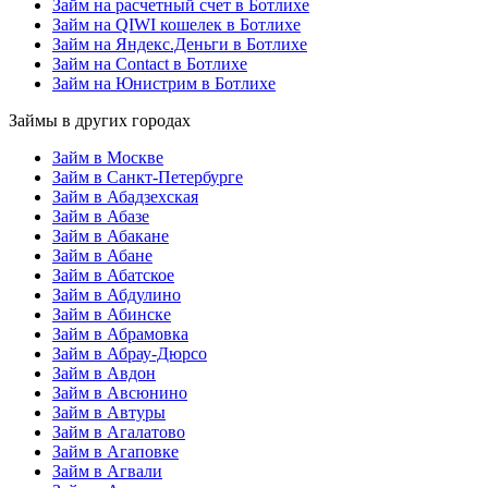
Займ на расчетный счет в Ботлихе
Займ на QIWI кошелек в Ботлихе
Займ на Яндекс.Деньги в Ботлихе
Займ на Contact в Ботлихе
Займ на Юнистрим в Ботлихе
Займы в других городах
Займ в Москве
Займ в Санкт-Петербурге
Займ в Абадзехская
Займ в Абазе
Займ в Абакане
Займ в Абане
Займ в Абатское
Займ в Абдулино
Займ в Абинске
Займ в Абрамовка
Займ в Абрау-Дюрсо
Займ в Авдон
Займ в Авсюнино
Займ в Автуры
Займ в Агалатово
Займ в Агаповке
Займ в Агвали