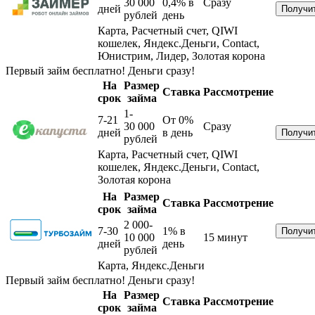
30 000
0,4%
в
Сразу
дней
рублей
день
Карта, Расчетный счет, QIWI
кошелек, Яндекс.Деньги, Contact,
Юнистрим, Лидер, Золотая корона
Первый займ бесплатно! Деньги сразу!
На
Размер
Ставка
Рассмотрение
срок
займа
1-
7-21
От 0%
30 000
Сразу
дней
в день
рублей
Карта, Расчетный счет, QIWI
кошелек, Яндекс.Деньги, Contact,
Золотая корона
На
Размер
Ставка
Рассмотрение
срок
займа
2 000-
7-30
1%
в
10 000
15 минут
дней
день
рублей
Карта, Яндекс.Деньги
Первый займ бесплатно! Деньги сразу!
На
Размер
Ставка
Рассмотрение
срок
займа