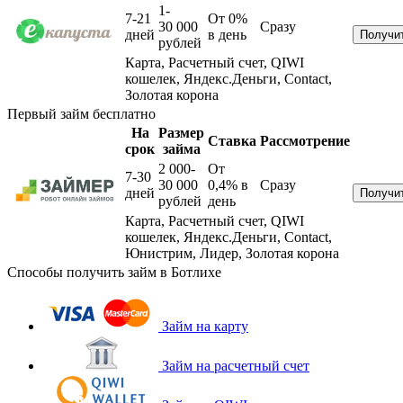
1-
7-21
От 0%
30 000
Сразу
дней
в день
рублей
Карта, Расчетный счет, QIWI
кошелек, Яндекс.Деньги, Contact,
Золотая корона
Первый займ бесплатно
На
Размер
Ставка
Рассмотрение
срок
займа
2 000-
От
7-30
30 000
0,4%
в
Сразу
дней
рублей
день
Карта, Расчетный счет, QIWI
кошелек, Яндекс.Деньги, Contact,
Юнистрим, Лидер, Золотая корона
Способы получить займ в Ботлихе
Займ на карту
Займ на расчетный счет