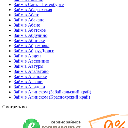
Займ в Санкт-Петербурге
Займ в Абадзехская
Займ в Абазе
Займ в Абакане
Займ в Абане
Займ в Абатское
Займ в Абдулино
Займ в Абинске
Займ в Абрамовка
Займ в Абрау-Дюрсо
Займ в Авдон
Займ в Авсюнино
Займ в Автуры
Займ в Агалатово
Займ в Агаповке
Займ в Агвали
Займ в Агидели
Займ в Агинском (Забайкальский край)
Займ в Агинском (Красноярский край)
Смотреть все