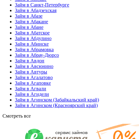
Займ в Санкт-Петербурге
Займ в Абадзехская
Займ в Абазе
Займ в Абакане
Займ в Абане
Займ в Абатское
Займ в Абдулино
Займ в Абинске
Займ в Абрамовка
Займ в Абрау-Дюрсо
Займ в Авдон
Займ в Авсюнино
Займ в Автуры
Займ в Агалатово
Займ в Агаповке
Займ в Агвали
Займ в Агидели
Займ в Агинском (Забайкальский край)
Займ в Агинском (Красноярский край)
Смотреть все